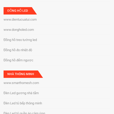
ĐỒNG HỒ LED
www.dientucuatui.com
www.dongholed.com
Đồng hồ treo tường led
Đồng hồ đo nhiệt độ
Đồng hồ đếm ngược
NHÀ THÔNG MINH
www.smarthomesh.com
Đèn Led gương nhà tắm
Đèn Led tủ bếp thông minh
Đèn Led tủ quần áo cảm ứng