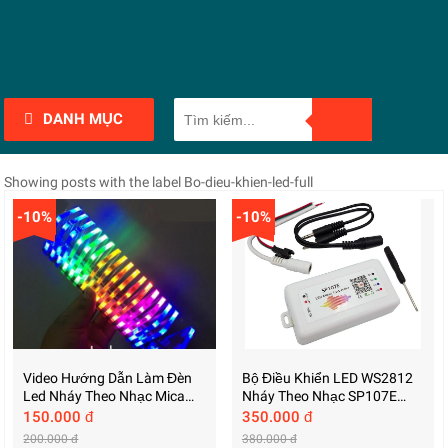
DANH MỤC
Showing posts with the label
Bo-dieu-khien-led-full
-10%
-10%
Video Hướng Dẫn Làm Đèn
Bộ Điều Khiển LED WS2812
Led Nháy Theo Nhạc Mica
Nháy Theo Nhạc SP107E
Tháp
App Bluetooth 5 - 24V
150.000 đ
350.000 đ
200.000 đ
380.000 đ