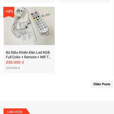
-10%
Bộ Điều Khiển Đèn Led RGB
Full Color + Remote + Wifi Từ
Xa Qua Điện Thoại
250.000 đ
270.000 đ
Older Posts
LINH KIỆN