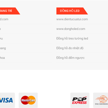
RANG TRÍ
ĐỒNG HỒ LED
d.com
www.dientucuatui.com
p
www.dongholed.com
ợu
Đồng hồ treo tường led
hang
Đồng hồ đo nhiệt độ
 hoa
Đồng hồ đếm ngược